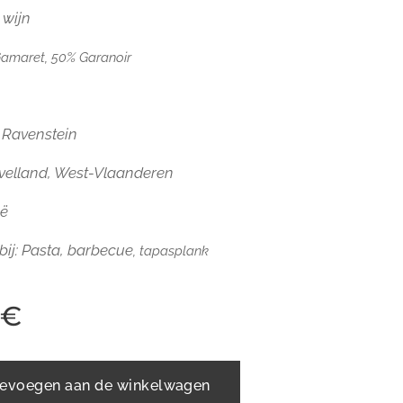
 wijn
amaret, 50% Garanoir
 Ravenstein
velland, West-Vlaanderen
ië
bij: Pasta, barbecue
, tapasplank
€
evoegen aan de winkelwagen