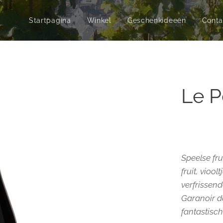
Startpagina
Winkel
Geschenkideeën
Conta
Le P
Speelse fr
fruit, vioo
verfrissen
Garanoir d
fantastisch