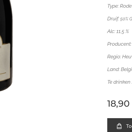
Type: Rode
Druif:
50% G
Alc: 11,5 %
Producent:
Regio: Heu
Land: Belg
Te drinken 
18,90
To