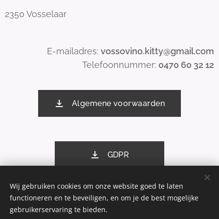
2350 Vosselaar
E-mailadres:
vossovino.kitty@gmail.com
Telefoonnummer:
0470 60 32 12
Algemene voorwaarden
GDPR
Wij gebruiken cookies om onze website goed te laten
functioneren en te beveiligen, en om je de best mogelijke
Mogelijk gemaakt door
Webnode
Cookies
gebruikerservaring te bieden.