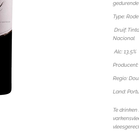
gedurende 
Type
: Rode
Druif: Tint
Nacional
Alc: 13,5%
Producent:
Regio: Dou
Land: Port
Te drinken b
varkensvle
vleesgerec