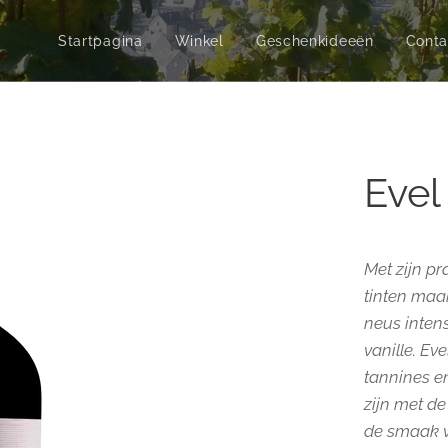
Startpagina
Winkel
Geschenkideeën
Conta
Evel
Met zijn pr
tinten maak
neus inten
vanille. Ev
tannines e
zijn met d
de smaak v