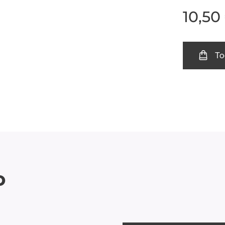
10,50
To
o