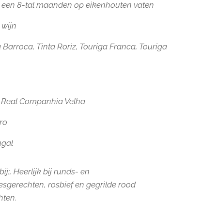
een 8-tal maanden op eikenhouten vaten
 wijn
a Barroca, Tinta Roriz, Touriga Franca, Touriga
 Real Companhia Velha
ro
ugal
ij:, Heerlijk bij runds- en
esgerechten, rosbief en gegrilde rood
hten.