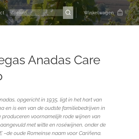
ct
Winkelwagen
egas Anadas Care
o
das, opgericht in 1935, ligt in het hart van
a en is
een van de oudste familiebedrijven in
Ze produceren voornamelijk rode
wijnen van
aangevuld met witte en roséwijnen, onder de
E –
de oude Romeinse naam voor Cariñena.