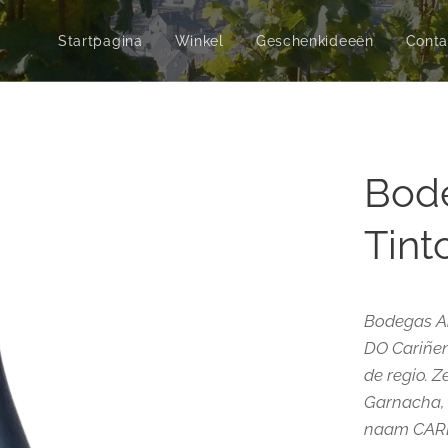
Startpagina
Winkel
Geschenkideeën
Conta
Bod
Tint
Bodegas Ana
DO Cariñen
de regio. 
Garnacha, 
naam CAR