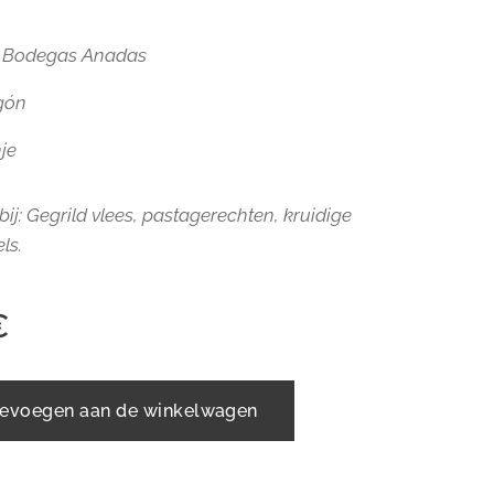
:
Bodegas Anadas
gón
je
bij:
Gegrild vlees, pastagerechten, kruidige
ls.
€
evoegen aan de winkelwagen