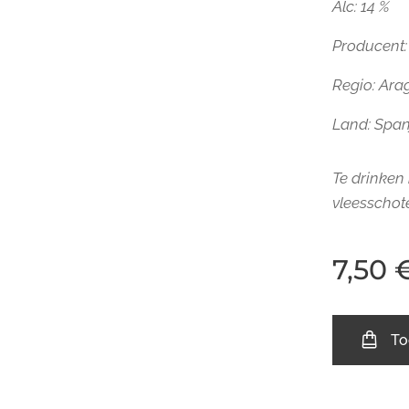
Alc: 14 %
Producent
Regio:
Ara
Land: Span
Te drinken 
vleesschote
7,50
To