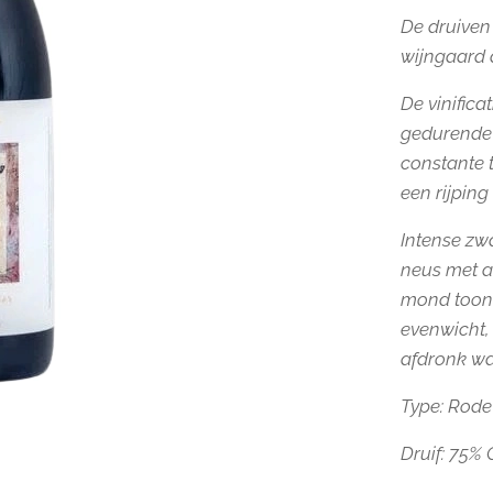
De druiven
wijngaard 
De vinifica
gedurende 
constante 
een rijpin
Intense zwa
neus met ar
mond toont 
evenwicht, 
afdronk wa
Type: Rode
Druif:
75% 