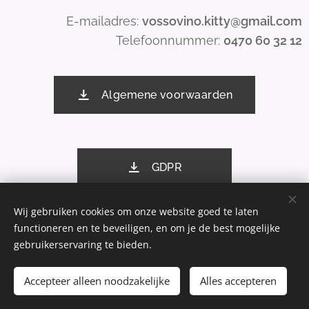
E-mailadres:
vossovino.kitty@gmail.com
Telefoonnummer:
0470 60 32 12
Algemene voorwaarden
GDPR
Wij gebruiken cookies om onze website goed te laten
functioneren en te beveiligen, en om je de best mogelijke
Mogelijk gemaakt door
Webnode
Cookies
gebruikerservaring te bieden.
Toevoegen aan de winkelwagen
Accepteer alleen noodzakelijke
Alles accepteren